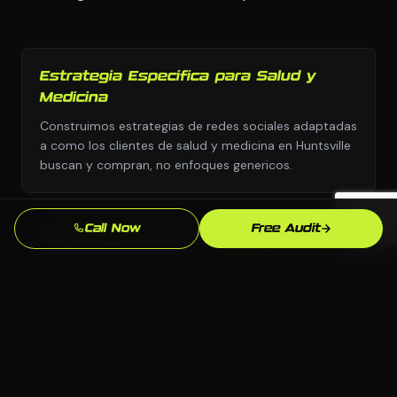
Estrategia Especifica para Salud y
Medicina
Construimos estrategias de redes sociales adaptadas
a como los clientes de salud y medicina en Huntsville
buscan y compran, no enfoques genericos.
Call Now
Free Audit
Cualquier Plataforma, Sin Dependencia
Elegimos la plataforma correcta para tu negocio:
WordPress, Webflow, Shopify, codigo personalizado.
Tu eres dueno de todo lo que construimos.
Conocimiento del Mercado de Huntsville