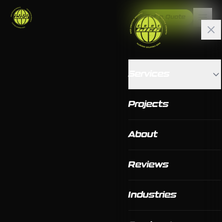
Get a Quote
Services
Projects
About
Reviews
Industries