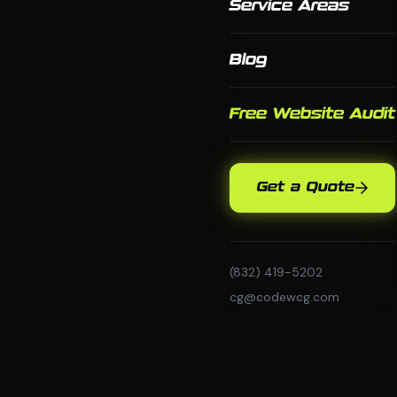
Service Areas
Blog
Free Website Audit
Get a Quote
(832) 419-5202
cg@codewcg.com