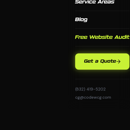
Service Areas
Blog
Free Website Audit
Get a Quote
(832) 419-5202
cg@codewcg.com