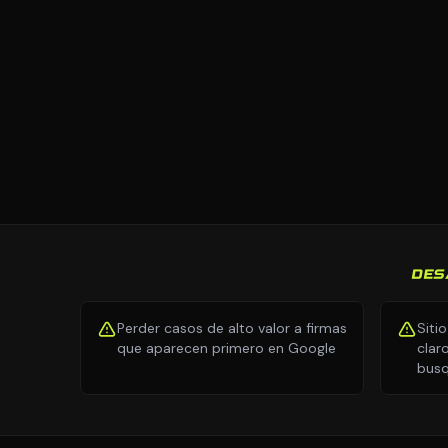
DES
Perder casos de alto valor a firmas
Siti
que aparecen primero en Google
clar
busq