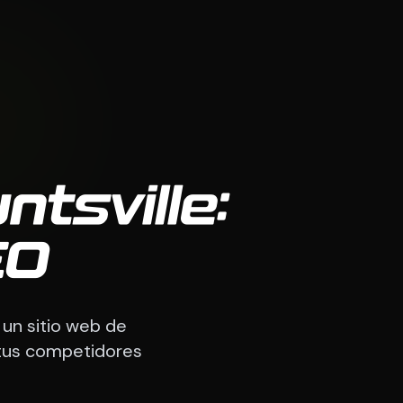
tsville:
EO
 un sitio web de
 tus competidores