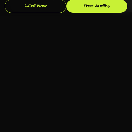
Tu eres dueno de todo lo que construimos.
Call Now
Free Audit
Conocimiento del Mercado de Huntsville
Conocemos el mercado de Huntsville, AL y tu
competencia local. Nuestras estrategias estan
fundamentadas en lo que realmente funciona aqui.
Resultados Medibles
Leads, llamadas, formularios enviados: rastreamos lo
que importa y refinamos continuamente para que tu
inversion siga mejorando.