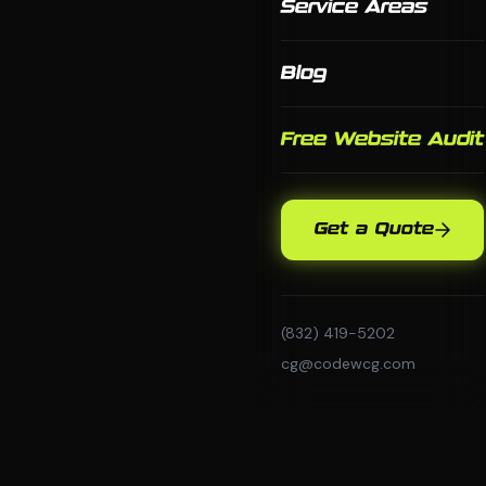
Service Areas
Blog
Free Website Audit
Get a Quote
(832) 419-5202
cg@codewcg.com