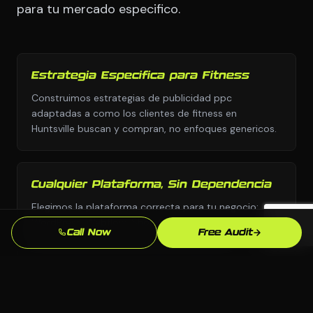
para tu mercado especifico.
Estrategia Especifica para Fitness
Construimos estrategias de publicidad ppc
adaptadas a como los clientes de fitness en
Huntsville buscan y compran, no enfoques genericos.
Cualquier Plataforma, Sin Dependencia
Elegimos la plataforma correcta para tu negocio:
WordPress, Webflow, Shopify, codigo personalizado.
Call Now
Free Audit
Tu eres dueno de todo lo que construimos.
Conocimiento del Mercado de Huntsville