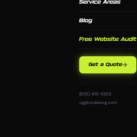
Service Areas
Blog
Free Website Audit
Get a Quote
(832) 419-5202
cg@codewcg.com