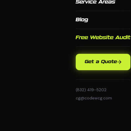
Service Areas
Blog
Free Website Audit
Get a Quote
(832) 419-5202
cg@codewcg.com