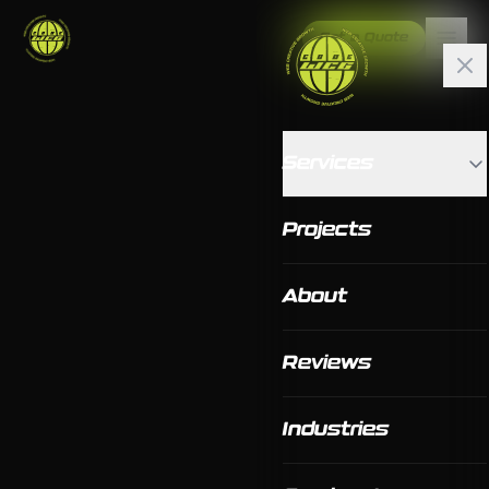
Get a Quote
Services
Projects
About
Reviews
Industries