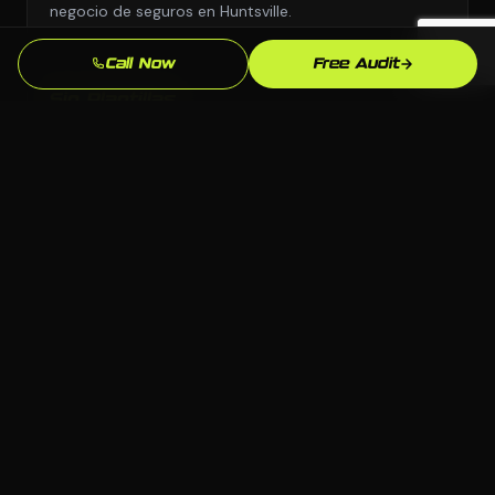
negocio de seguros en Huntsville.
Call Now
Free Audit
Sin Plantillas
Diseno personalizado y estrategia personalizada,
nunca copiados de una biblioteca de plantillas o el
manual de otra industria.
Supera la Competencia en Huntsville
Analizamos exactamente quien aparece sobre ti para
"agente de seguros cerca de mi" en Huntsville y
construimos para superarlos.
Propiedad Total
Todo el codigo, contenido y cuentas te pertenecen.