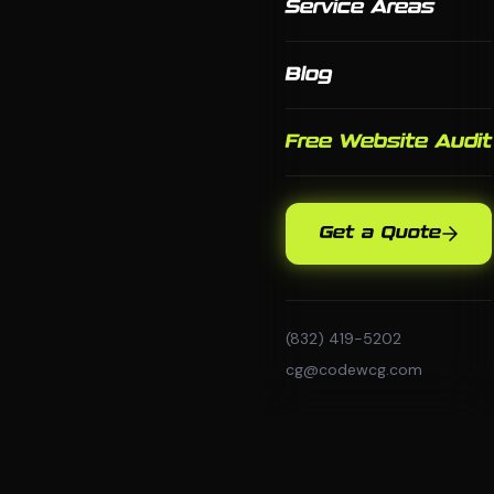
Service Areas
Blog
Free Website Audit
Get a Quote
(832) 419-5202
cg@codewcg.com