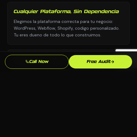
Cualquier Plataforma, Sin Dependencia
Elegimos la plataforma correcta para tu negocio:
WordPress, Webflow, Shopify, codigo personalizado.
Tu eres dueno de todo lo que construimos.
Conocimiento del Mercado de Huntsville
Call Now
Free Audit
Conocemos el mercado de Huntsville, AL y tu
competencia local. Nuestras estrategias estan
fundamentadas en lo que realmente funciona aqui.
Resultados Medibles
Leads, llamadas, formularios enviados: rastreamos lo
que importa y refinamos continuamente para que tu
inversion siga mejorando.