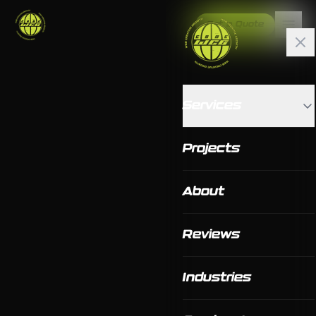
Get a Quote
Services
Projects
About
Reviews
Industries