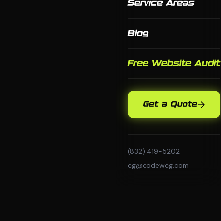
Service Areas
Blog
Free Website Audit
Get a Quote
(832) 419-5202
cg@codewcg.com