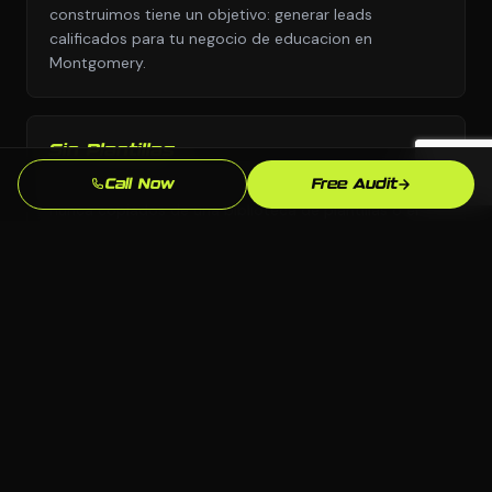
construimos tiene un objetivo: generar leads
calificados para tu negocio de educacion en
Montgomery.
Sin Plantillas
Diseno personalizado y estrategia personalizada,
Call Now
Free Audit
nunca copiados de una biblioteca de plantillas o el
manual de otra industria.
Supera la Competencia en Montgomery
Analizamos exactamente quien aparece sobre ti para
"tutor cerca de mi" en Montgomery y construimos
para superarlos.