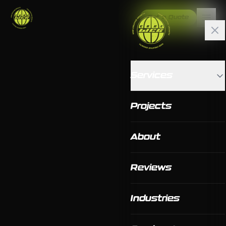
Get a Quote
Services
Projects
About
Reviews
Industries