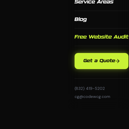
Service Areas
Blog
Free Website Audit
Get a Quote
(832) 419-5202
cg@codewcg.com