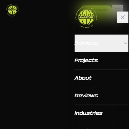
Get a Quote
Services
Projects
About
Reviews
Industries