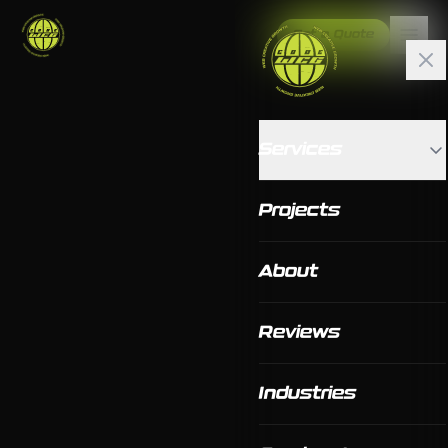
Get a Quote
Services
Projects
About
Reviews
Industries