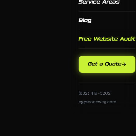
Service Areas
Blog
Free Website Audit
Get a Quote
(832) 419-5202
cg@codewcg.com