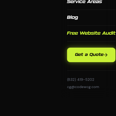
Service Areas
Blog
Free Website Audit
Get a Quote
(832) 419-5202
cg@codewcg.com