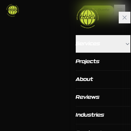
Get a Quote
Services
Projects
About
Reviews
Industries