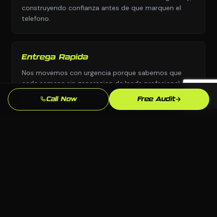
construyendo confianza antes de que marquen el
telefono.
Entrega Rapida
Nos movemos con urgencia porque sabemos que
cada semana sin generacion de leads profesional son
leads yendo a competidores.
Call Now
Free Audit
Enfoque en SEO Local
Optimizamos especificamente para busquedas en
Montgomery y Alabama para que aparezcas cuando
los clientes locales de educacion esten listos para
comprar.