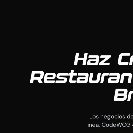
Haz C
Restauran
B
Los negocios de
linea. CodeWCG c