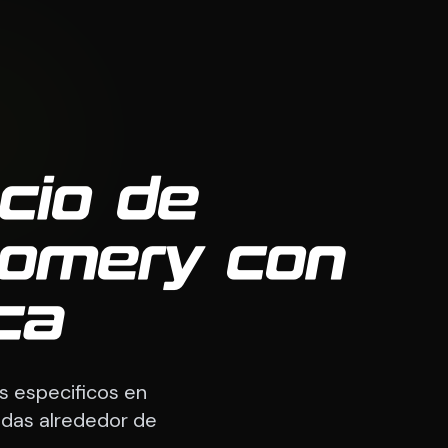
cio de
gomery con
ca
s especificos en
adas alrededor de