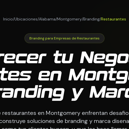
Inicio
/
Ubicaciones
/
Alabama
/
Montgomery
/
Branding
/
Restaurantes
Branding para Empresas de Restaurantes
recer tu Nego
tes en Mont
randing y Mar
 restaurantes en Montgomery enfrentan desafio
onstruye soluciones de branding y marca disen
como tus clientes buscan, y que los hace llamar.