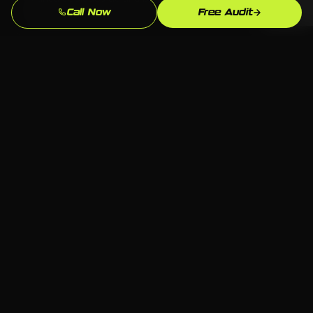
Call Now
Free Audit
manual de otra industria.
Supera la Competencia en Montgomery
Analizamos exactamente quien aparece sobre ti para
"restaurantes cerca de mi" en Montgomery y
construimos para superarlos.
Propiedad Total
Todo el codigo, contenido y cuentas te pertenecen.
Sin sistemas propietarios que te dejen dependiente
de una agencia para siempre.