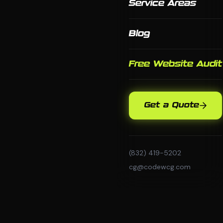
Service Areas
Blog
Free Website Audit
Get a Quote
(832) 419-5202
cg@codewcg.com