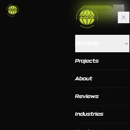
Get a Quote
Services
Projects
About
Reviews
Industries