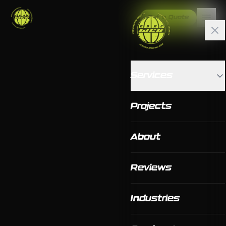
Get a Quote
Services
Projects
About
Reviews
Industries