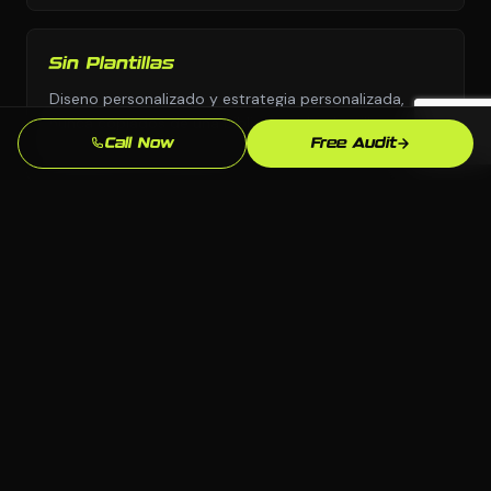
Sin Plantillas
Diseno personalizado y estrategia personalizada,
nunca copiados de una biblioteca de plantillas o el
Call Now
Free Audit
manual de otra industria.
Supera la Competencia en Montgomery
Analizamos exactamente quien aparece sobre ti para
"restaurantes cerca de mi" en Montgomery y
construimos para superarlos.
Propiedad Total
Todo el codigo, contenido y cuentas te pertenecen.
Sin sistemas propietarios que te dejen dependiente
de una agencia para siempre.