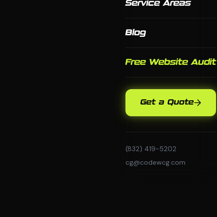
Service Areas
Blog
Free Website Audit
Get a Quote
(832) 419-5202
cg@codewcg.com