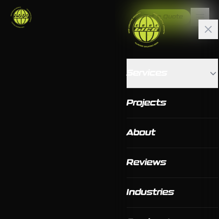
Get a Quote
Services
Projects
About
Reviews
Industries