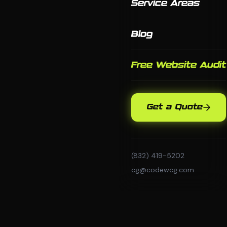
Service Areas
Blog
Free Website Audit
Get a Quote
(832) 419-5202
cg@codewcg.com