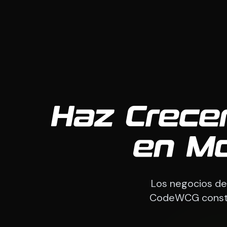
Haz Crece
en M
Los negocios de
CodeWCG constru