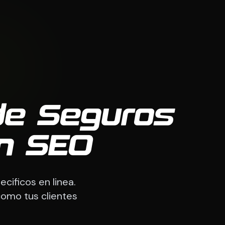
de Seguros
n SEO
ificos en linea.
omo tus clientes