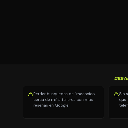
DESA
Perder busquedas de "mecanico
Sin 
cerca de mi" a talleres con mas
que 
resenas en Google
tele