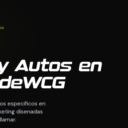
os
y Autos en
CodeWCG
os especificos en
keting disenadas
llamar.