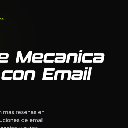
os
de Mecanica
con Email
on mas resenas en
luciones de email
anica y autos.