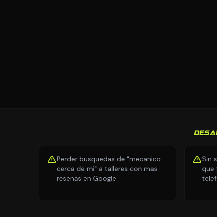
DESA
Perder busquedas de "mecanico
Sin 
cerca de mi" a talleres con mas
que 
resenas en Google
tele