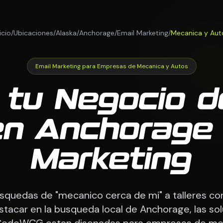
icio
/
Ubicaciones
/
Alaska
/
Anchorage
/
Email Marketing
/
Mecanica y Aut
Email Marketing para Empresas de Mecanica y Autos
 tu Negocio 
en Anchorage 
Marketing
quedas de "mecanico cerca de mi" a talleres c
tacar en la busqueda local de Anchorage, las so
CodeWCG estan disenadas para empresas de mec