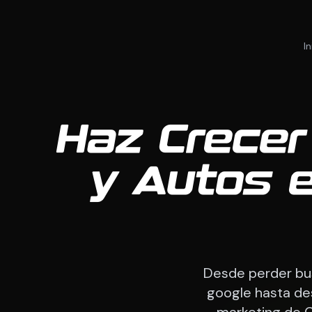
In
Haz Crecer
y Autos 
Desde perder bus
google hasta des
marketing de 