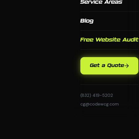
Service Areas
Blog
Free Website Audit
Get a Quote
(832) 419-5202
cg@codewcg.com