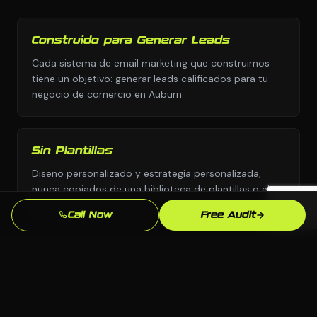
Construido para Generar Leads
Cada sistema de email marketing que construimos
tiene un objetivo: generar leads calificados para tu
negocio de comercio en Auburn.
Sin Plantillas
Diseno personalizado y estrategia personalizada,
nunca copiados de una biblioteca de plantillas o el
manual de otra industria.
Call Now
Free Audit
Supera la Competencia en Auburn
Analizamos exactamente quien aparece sobre ti para
"comprar [producto] [city]" en Auburn y construimos
para superarlos.