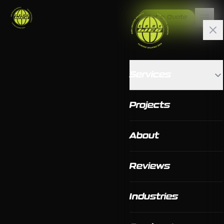
Get a Quote
Services
Projects
About
Reviews
Industries