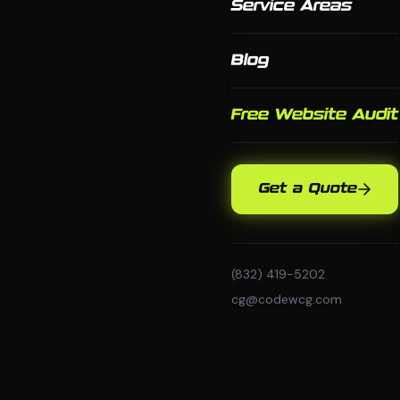
Service Areas
Blog
Free Website Audit
Get a Quote
(832) 419-5202
cg@codewcg.com