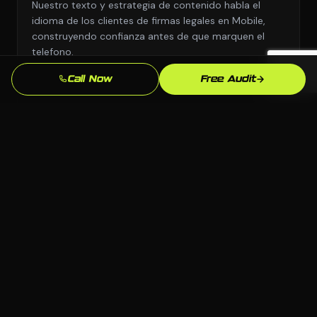
Nuestro texto y estrategia de contenido habla el
idioma de los clientes de firmas legales en Mobile,
construyendo confianza antes de que marquen el
telefono.
Call Now
Free Audit
Entrega Rapida
Nos movemos con urgencia porque sabemos que
cada semana sin diseno web profesional son leads
yendo a competidores.
Enfoque en SEO Local
Optimizamos especificamente para busquedas en
Mobile y Alabama para que aparezcas cuando los
clientes locales de firmas legales esten listos para
comprar.