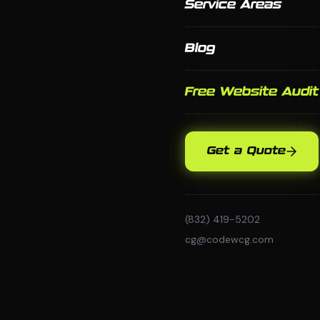
Service Areas
Blog
Free Website Audit
Get a Quote
(832) 419-5202
cg@codewcg.com