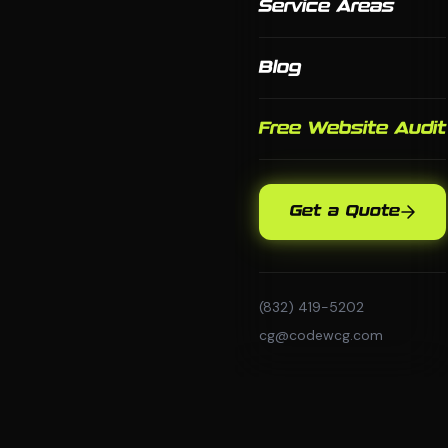
Service Areas
Blog
Free Website Audit
Get a Quote
(832) 419-5202
cg@codewcg.com