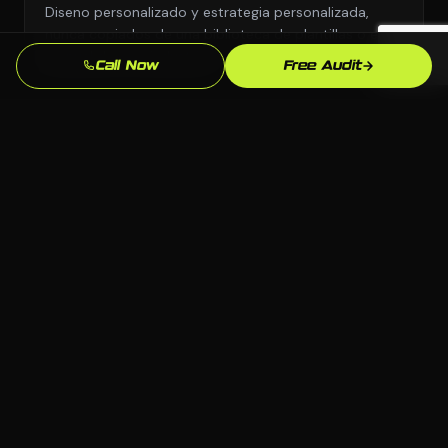
Diseno personalizado y estrategia personalizada,
nunca copiados de una biblioteca de plantillas o el
manual de otra industria.
Call Now
Free Audit
Supera la Competencia en Mobile
Analizamos exactamente quien aparece sobre ti para
"abogado de lesiones personales [city]" en Mobile y
construimos para superarlos.
Propiedad Total
Todo el codigo, contenido y cuentas te pertenecen.
Sin sistemas propietarios que te dejen dependiente
de una agencia para siempre.