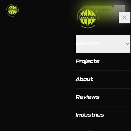
Get a Quote
Services
Projects
About
Reviews
Industries