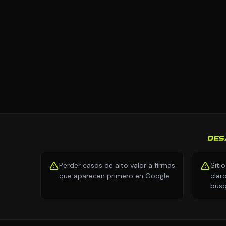
DES
Perder casos de alto valor a firmas
Siti
que aparecen primero en Google
clar
busq