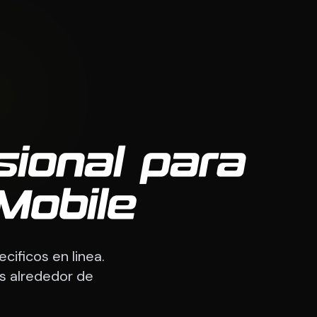
sional para
Mobile
cificos en linea.
s alrededor de