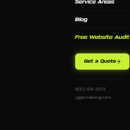
Service Areas
Blog
Free Website Audit
Get a Quote
(832) 419-5202
cg@codewcg.com