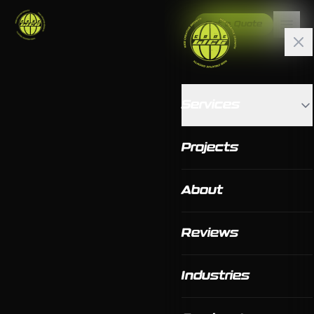
Get a Quote
Services
Projects
About
Reviews
Industries