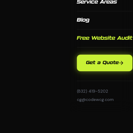
Service Areas
Blog
Free Website Audit
Get a Quote
(832) 419-5202
cg@codewcg.com