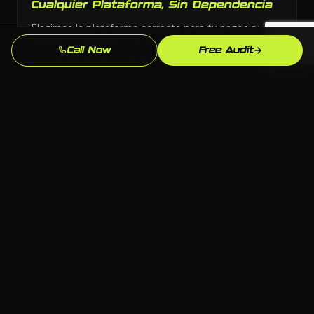
Cualquier Plataforma, Sin Dependencia
Elegimos la plataforma correcta para tu negocio:
WordPress, Webflow, Shopify, codigo personalizado.
Call Now
Free Audit
Tu eres dueno de todo lo que construimos.
Conocimiento del Mercado de
Montgomery
Conocemos el mercado de Montgomery, AL y tu
competencia local. Nuestras estrategias estan
fundamentadas en lo que realmente funciona aqui.
Resultados Medibles
Leads, llamadas, formularios enviados: rastreamos lo
que importa y refinamos continuamente para que tu
inversion siga mejorando.