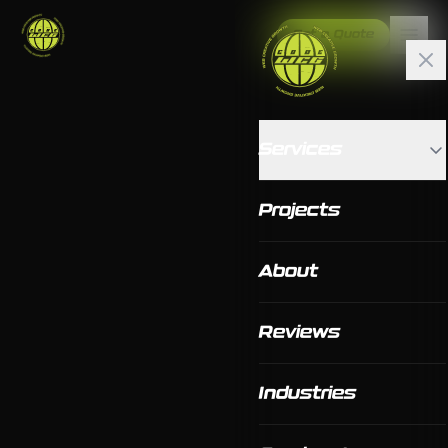
Get a Quote
Services
Projects
About
Reviews
Industries