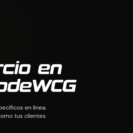
cio en
CodeWCG
cificos en linea.
omo tus clientes