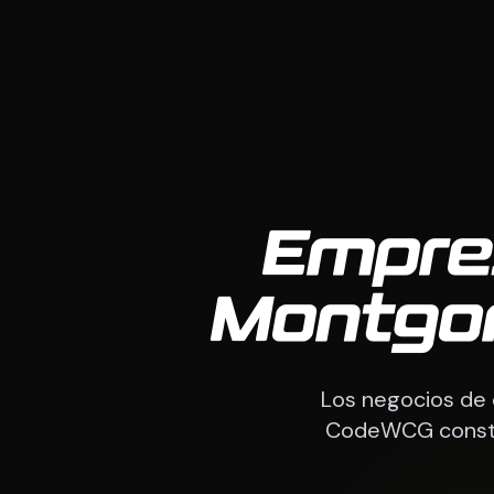
Empre
Montgo
Los negocios de 
CodeWCG constru