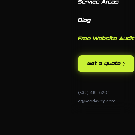
Service Areas
Blog
Free Website Audit
Get a Quote
(832) 419-5202
cg@codewcg.com