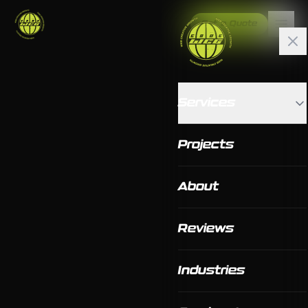
Get a Quote
Services
Projects
About
Reviews
Industries