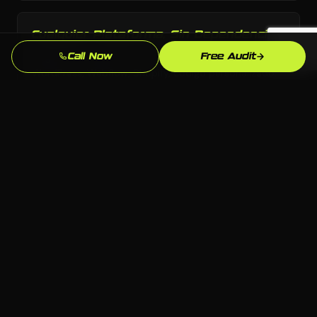
Cualquier Plataforma, Sin Dependencia
Elegimos la plataforma correcta para tu negocio:
Call Now
Free Audit
WordPress, Webflow, Shopify, codigo personalizado.
Tu eres dueno de todo lo que construimos.
Conocimiento del Mercado de
Montgomery
Conocemos el mercado de Montgomery, AL y tu
competencia local. Nuestras estrategias estan
fundamentadas en lo que realmente funciona aqui.
Resultados Medibles
Leads, llamadas, formularios enviados: rastreamos lo
que importa y refinamos continuamente para que tu