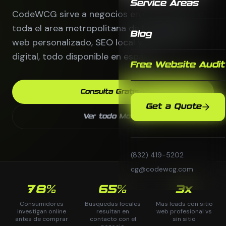
Service Areas
CodeWCG sirve a negocios en Citronelle y en
toda el area metropolitana de Mobile. Diseno
Blog
web personalizado, SEO local y publicidad
digital, todo disponible en espanol.
Free Website Audit
Consulta Gratis
Get a Quote
Ver todo Mobile
(832) 419-5202
cg@codewcg.com
78%
65%
3x
Consumidores
Busquedas locales
Mas leads con sitio
investigan online
resultan en
web profesional vs
antes de comprar
contacto con el
sin sitio