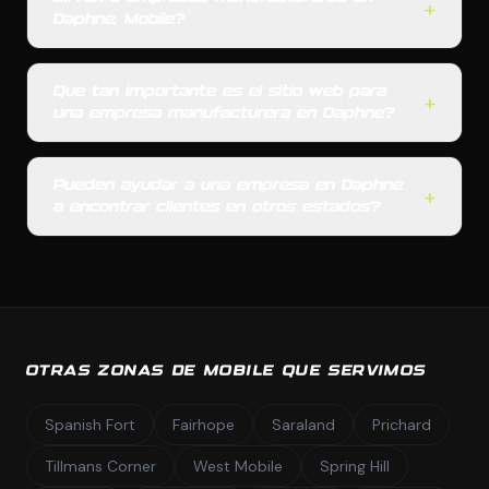
+
Daphne, Mobile?
Que tan importante es el sitio web para
+
una empresa manufacturera en Daphne?
Pueden ayudar a una empresa en Daphne
+
a encontrar clientes en otros estados?
OTRAS ZONAS DE MOBILE QUE SERVIMOS
Spanish Fort
Fairhope
Saraland
Prichard
Tillmans Corner
West Mobile
Spring Hill