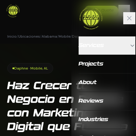
Get a Quote
Inicio
/
Ubicaciones
/
Alabama
/
Mobile
/
Daphne
Services
Projects
Daphne · Mobile, AL
About
Haz Crecer tu
Negocio en Daphne
Reviews
con Marketing
Industries
Digital que Funciona