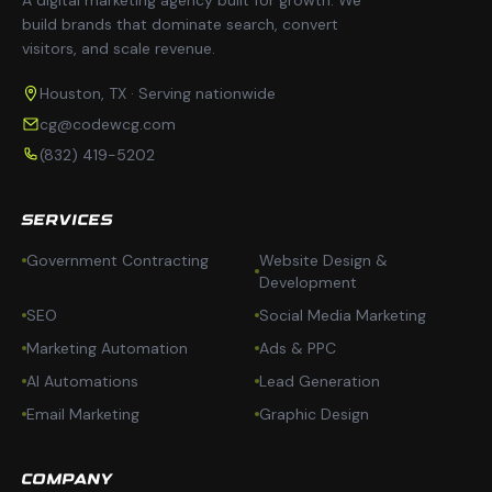
A digital marketing agency built for growth. We
build brands that dominate search, convert
visitors, and scale revenue.
Houston, TX · Serving nationwide
cg@codewcg.com
(832) 419-5202
SERVICES
Government Contracting
Website Design &
Development
SEO
Social Media Marketing
Marketing Automation
Ads & PPC
AI Automations
Lead Generation
Email Marketing
Graphic Design
COMPANY