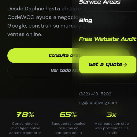
Service Areas
Desde Daphne hasta el resto de Mobile,
CodeWCG ayuda a negocios locales a dominar
Blog
Google, construir su marca y generar mas
ventas online.
Free Website Audit
Consulta Gratis
Get a Quote
Ver todo Mobile
(832) 419-5202
cg@codewcg.com
78%
65%
3x
Consumidores
Busquedas locales
Mas leads con sitio
investigan online
resultan en
web profesional vs
antes de comprar
contacto con el
sin sitio