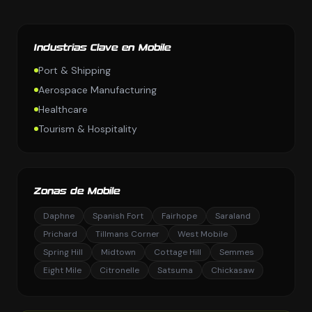
Industrias Clave en Mobile
Port & Shipping
Aerospace Manufacturing
Healthcare
Tourism & Hospitality
Zonas de Mobile
Daphne
Spanish Fort
Fairhope
Saraland
Prichard
Tillmans Corner
West Mobile
Spring Hill
Midtown
Cottage Hill
Semmes
Eight Mile
Citronelle
Satsuma
Chickasaw