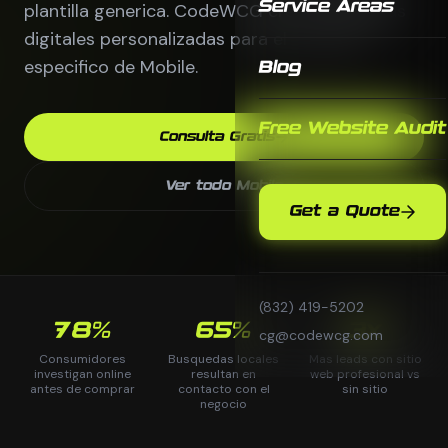
Service Areas
plantilla generica. CodeWCG crea estrategias
digitales personalizadas para el mercado
especifico de Mobile.
Blog
Free Website Audit
Consulta Gratis
Ver todo Mobile
Get a Quote
(832) 419-5202
78%
65%
3x
cg@codewcg.com
Consumidores
Busquedas locales
Mas leads con sitio
investigan online
resultan en
web profesional vs
antes de comprar
contacto con el
sin sitio
negocio