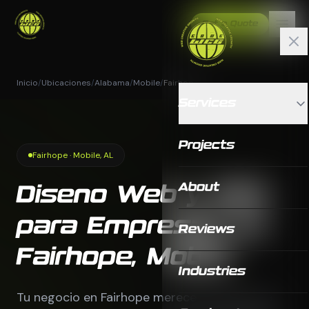
Get a Quote
Inicio
/
Ubicaciones
/
Alabama
/
Mobile
/
Fairhope
Services
Projects
Fairhope · Mobile, AL
About
Diseno Web y SEO
para Empresas en
Reviews
Fairhope, Mobile
Industries
Tu negocio en Fairhope merece mas que una