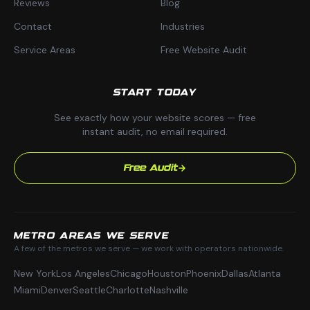
Reviews
Blog
Contact
Industries
Service Areas
Free Website Audit
START TODAY
See exactly how your website scores — free
instant audit, no email required.
Free Audit
METRO AREAS WE SERVE
A few of the metros we serve — we work with operators nationwide.
New York
Los Angeles
Chicago
Houston
Phoenix
Dallas
Atlanta
Miami
Denver
Seattle
Charlotte
Nashville