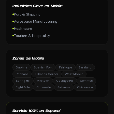
Industrias Clave en Mobile
Port & Shipping
Aerospace Manufacturing
Healthcare
Tourism & Hospitality
Zonas de Mobile
Daphne
Spanish Fort
Fairhope
Saraland
Prichard
Tillmans Corner
West Mobile
Spring Hill
Midtown
Cottage Hill
Semmes
Eight Mile
Citronelle
Satsuma
Chickasaw
Servicio 100% en Espanol