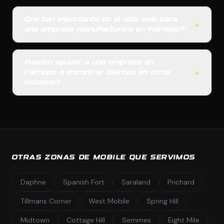
Que tan importante es el sitio web para
+
una empresa manufacturera en Fairhope?
Pueden ayudar a una empresa en
+
Fairhope a encontrar clientes en otros
estados?
OTRAS ZONAS DE MOBILE QUE SERVIMOS
Daphne
Spanish Fort
Saraland
Prichard
Tillmans Corner
West Mobile
Spring Hill
Midtown
Cottage Hill
Semmes
Eight Mile