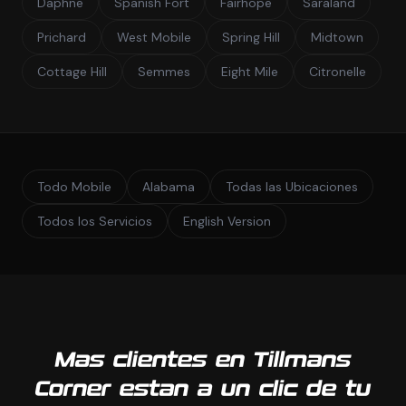
Daphne
Spanish Fort
Fairhope
Saraland
Prichard
West Mobile
Spring Hill
Midtown
Cottage Hill
Semmes
Eight Mile
Citronelle
Todo Mobile
Alabama
Todas las Ubicaciones
Todos los Servicios
English Version
Mas clientes en Tillmans
Corner estan a un clic de tu