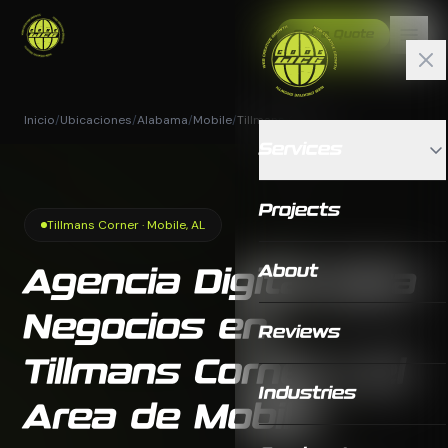
Get a Quote
Inicio
/
Ubicaciones
/
Alabama
/
Mobile
/
Tillmans Corner
Services
Projects
Tillmans Corner · Mobile, AL
About
Agencia Digital para
Negocios en
Reviews
Tillmans Corner y el
Industries
Area de Mobile