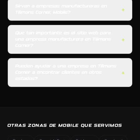
Sirven a empresas manufactureras en
+
Tillmans Corner, Mobile?
Que tan importante es el sitio web para
+
una empresa manufacturera en Tillmans
Corner?
Pueden ayudar a una empresa en Tillmans
+
Corner a encontrar clientes en otros
estados?
OTRAS ZONAS DE MOBILE QUE SERVIMOS