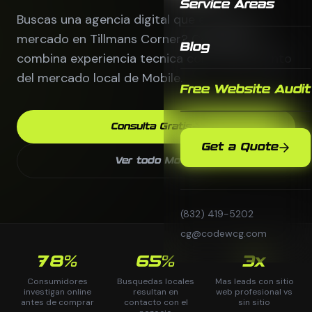
Service Areas
Buscas una agencia digital que entienda tu
mercado en Tillmans Corner? CodeWCG
Blog
combina experiencia tecnica con conocimiento
del mercado local de Mobile.
Free Website Audit
Consulta Gratis
Get a Quote
Ver todo Mobile
(832) 419-5202
cg@codewcg.com
78%
65%
3x
Consumidores
Busquedas locales
Mas leads con sitio
investigan online
resultan en
web profesional vs
antes de comprar
contacto con el
sin sitio