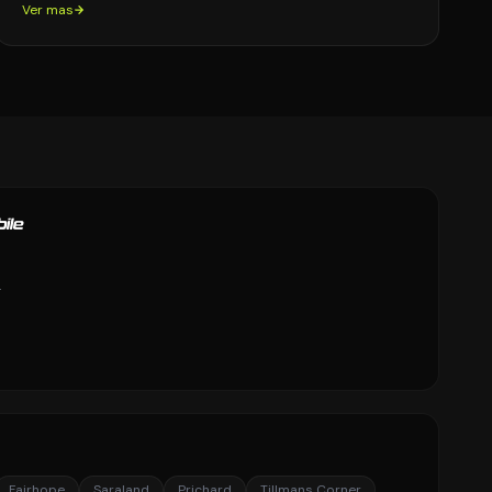
Ver mas
ile
g
Fairhope
Saraland
Prichard
Tillmans Corner