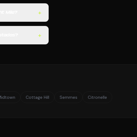
+
ht Mile?
+
estados?
Midtown
Cottage Hill
Semmes
Citronelle