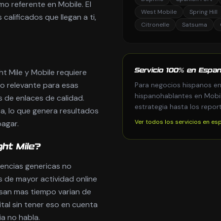
o referente en Mobile. El
West Mobile
Spring Hill
calificados que llegan a ti,
Citronelle
Satsuma
t Mile y Mobile requiere
Servicio 100% en Espan
do relevante para esas
Para negocios hispanos en 
hispanohablantes en Mobil
 de enlaces de calidad.
estrategia hasta los repor
a, lo que genera resultados
Ver todos los servicios en es
agar.
ht Mile?
gencias genericas no
s de mayor actividad online
asan mas tiempo varian de
ital sin tener eso en cuenta
a no habla.