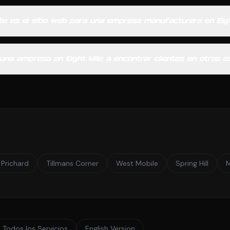
te es el sitio web para una empresa manufacturera en Eig
una empresa en Eight Mile a encontrar clientes en otros 
Prichard
Tillmans Corner
West Mobile
Spring Hill
Todos los Servicios
English Version