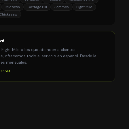
Midtown
Cottage Hill
Semmes
Eight Mile
Chickasaw
ol
Eight Mile o los que atienden a clientes
e, ofrecemos todo el servicio en espanol. Desde la
tes mensuales.
panol