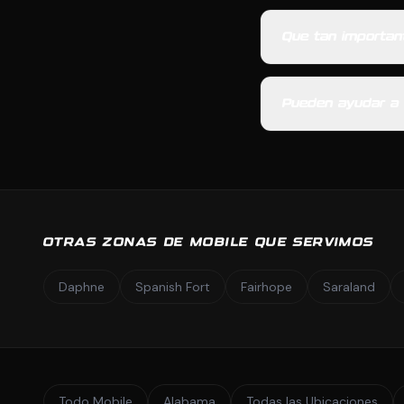
Que tan importan
Pueden ayudar a 
OTRAS ZONAS DE MOBILE QUE SERVIMOS
Daphne
Spanish Fort
Fairhope
Saraland
Todo Mobile
Alabama
Todas las Ubicaciones