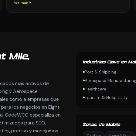
Ver mas
t Mile,
Industrias Clave en Mob
Port & Shipping
Aerospace Manufacturin
rcados mas activos de
Healthcare
ping y Aerospace
Tourism & Hospitality
cales como a empresas que
 para los negocios en Eight
ia. CodeWCG especializa en
ptimizados para SEO,
Zonas de Mobile
ting preciso y manejamos
Daphne
Spanish Fort