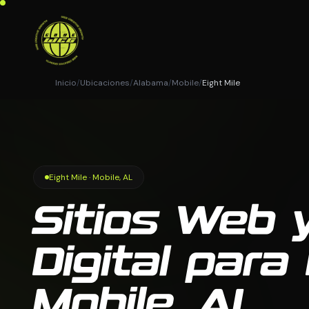
Inicio
/
Ubicaciones
/
Alabama
/
Mobile
/
Eight Mile
Eight Mile · Mobile, AL
Sitios Web 
Digital para 
Mobile, AL