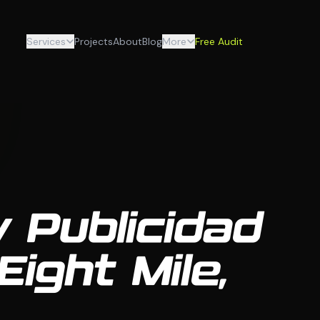
Services
Projects
About
Blog
More
Free Audit
y Publicidad
Eight Mile,