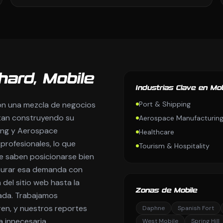
hard, Mobile
Industrias Clave en Mob
con una mezcla de negocios
Port & Shipping
tan construyendo su
Aerospace Manufacturin
ing y Aerospace
Healthcare
rofesionales, lo que
Tourism & Hospitality
e saben posicionarse bien
turar esa demanda con
del sitio web hasta la
Zonas de Mobile
gada. Trabajamos
ren, y nuestros reportes
Daphne
Spanish Fort
a innecesaria.
West Mobile
Spring Hill