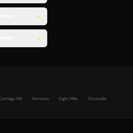
+
chard?
+
stados?
Cottage Hill
Semmes
Eight Mile
Citronelle