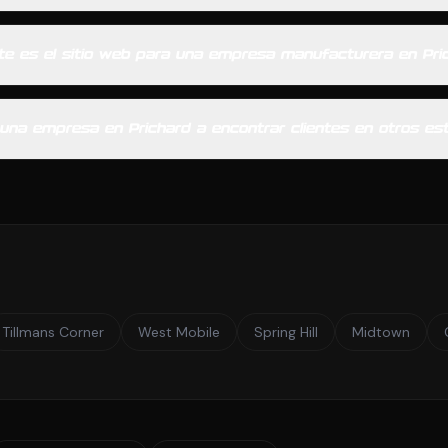
te es el sitio web para una empresa manufacturera en Pri
una empresa en Prichard a encontrar clientes en otros e
Tillmans Corner
West Mobile
Spring Hill
Midtown