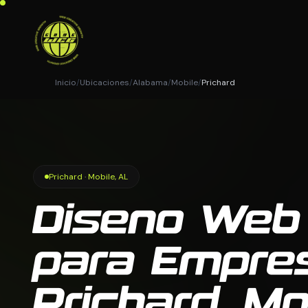
Inicio
/
Ubicaciones
/
Alabama
/
Mobile
/
Prichard
Prichard · Mobile, AL
Diseno Web
para Empre
Prichard, Mo