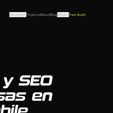
Services
Projects
About
Blog
More
Free Audit
 y SEO
sas en
bile