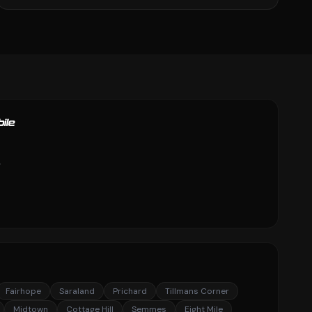
ile
g
Fairhope
Saraland
Prichard
Tillmans Corner
Midtown
Cottage Hill
Semmes
Eight Mile