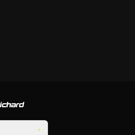
ichard
+