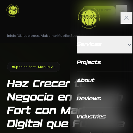
Get a Quote
Inicio
/
Ubicaciones
/
Alabama
/
Mobile
/
Spanish Fort
Services
Projects
Spanish Fort · Mobile, AL
About
Haz Crecer tu
Negocio en Spanish
Reviews
Fort con Marketing
Industries
Digital que Funciona