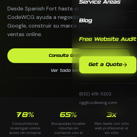
Service Areas
Desde Spanish Fort hasta el resto de Mobile,
CodeWCG ayuda a negocios locales a dominar
Blog
Google, construir su marca y generar mas
ventas online.
Free Website Audit
Consulta Gratis
Get a Quote
Ver todo Mobile
(832) 419-5202
cg@codewcg.com
78%
65%
3x
Consumidores
Busquedas locales
Mas leads con sitio
investigan online
resultan en
web profesional vs
antes de comprar
contacto con el
sin sitio