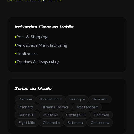
Industrias Clave en Mobile
Port & Shipping
Aerospace Manufacturing
Healthcare
Tourism & Hospitality
Zonas de Mobile
Daphne
Spanish Fort
Fairhope
Saraland
Prichard
Tillmans Corner
West Mobile
Spring Hill
Midtown
Cottage Hill
Semmes
Eight Mile
Citronelle
Satsuma
Chickasaw