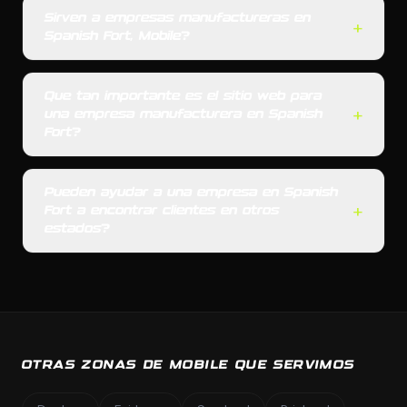
Sirven a empresas manufactureras en
+
Spanish Fort, Mobile?
Que tan importante es el sitio web para
+
una empresa manufacturera en Spanish
Fort?
Pueden ayudar a una empresa en Spanish
+
Fort a encontrar clientes en otros
estados?
OTRAS ZONAS DE MOBILE QUE SERVIMOS