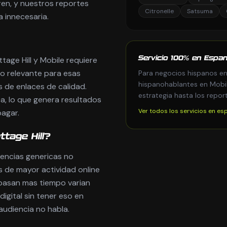
ren, y nuestros reportes
Citronelle
Satsuma
a innecesaria.
age Hill y Mobile requiere
Servicio 100% en Espan
do relevante para esas
Para negocios hispanos en 
hispanohablantes en Mobil
 de enlaces de calidad.
estrategia hasta los repor
a, lo que genera resultados
Ver todos los servicios en es
agar.
tage Hill?
gencias genericas no
s de mayor actividad online
 pasan mas tiempo varian
igital sin tener eso en
audiencia no habla.