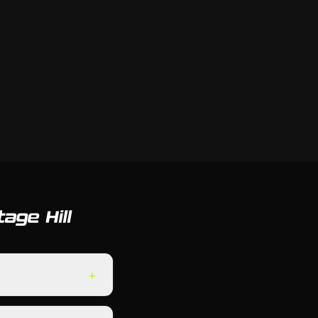
age Hill
+