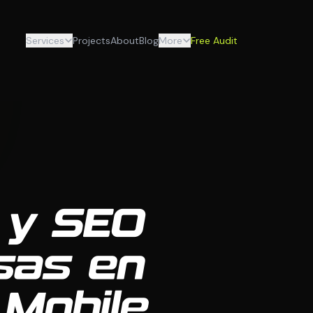
Services
Projects
About
Blog
More
Free Audit
 y SEO
sas en
 Mobile