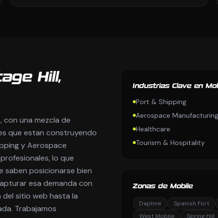
age Hill,
Industrias Clave en Mob
Port & Shipping
Aerospace Manufacturin
e, con una mezcla de
Healthcare
es que estan construyendo
Tourism & Hospitality
ipping y Aerospace
rofesionales, lo que
e saben posicionarse bien
 capturar esa demanda con
Zonas de Mobile
del sitio web hasta la
Daphne
Spanish Fort
gada. Trabajamos
West Mobile
Spring Hill