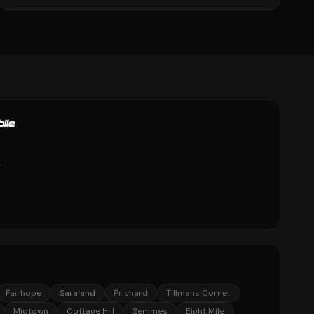
ile
g
Fairhope
Saraland
Prichard
Tillmans Corner
Midtown
Cottage Hill
Semmes
Eight Mile