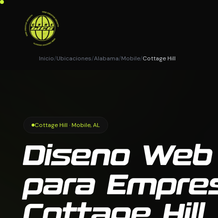
Inicio
/
Ubicaciones
/
Alabama
/
Mobile
/
Cottage Hill
Cottage Hill · Mobile, AL
Diseno Web
para Empre
Cottage Hill,