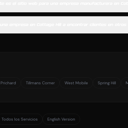
te es el sitio web para una empresa manufacturera en Cott
una empresa en Cottage Hill a encontrar clientes en otro
Prichard
Tillmans Corner
West Mobile
Spring Hill
Todos los Servicios
English Version