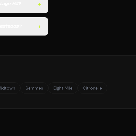
+
age Hill?
+
s estados?
Midtown
Semmes
Eight Mile
Citronelle