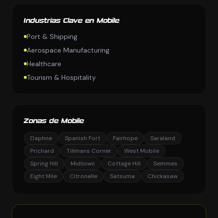
Industrias Clave en Mobile
Port & Shipping
Aerospace Manufacturing
Healthcare
Tourism & Hospitality
Zonas de Mobile
Daphne
Spanish Fort
Fairhope
Saraland
Prichard
Tillmans Corner
West Mobile
Spring Hill
Midtown
Cottage Hill
Semmes
Eight Mile
Citronelle
Satsuma
Chickasaw