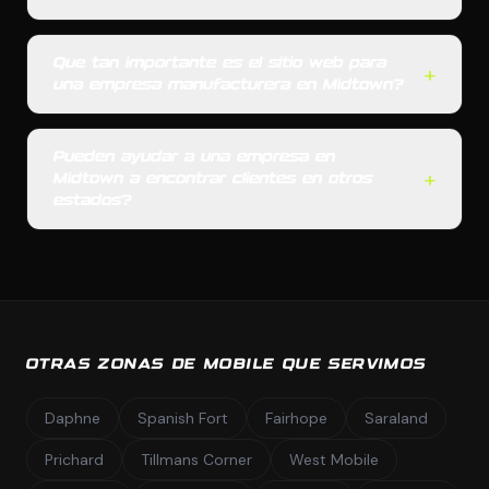
Que tan importante es el sitio web para
+
una empresa manufacturera en Midtown?
Pueden ayudar a una empresa en
+
Midtown a encontrar clientes en otros
estados?
OTRAS ZONAS DE MOBILE QUE SERVIMOS
Daphne
Spanish Fort
Fairhope
Saraland
Prichard
Tillmans Corner
West Mobile