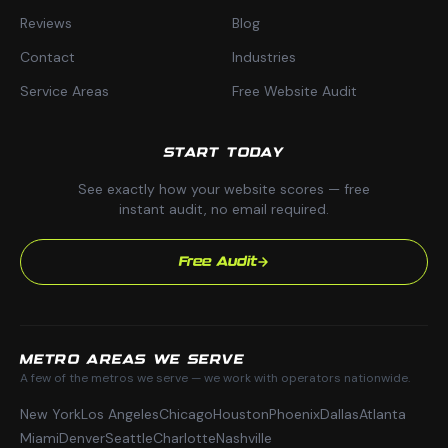
Reviews
Blog
Contact
Industries
Service Areas
Free Website Audit
START TODAY
See exactly how your website scores — free
instant audit, no email required.
Free Audit
METRO AREAS WE SERVE
A few of the metros we serve — we work with operators nationwide.
New York
Los Angeles
Chicago
Houston
Phoenix
Dallas
Atlanta
Miami
Denver
Seattle
Charlotte
Nashville