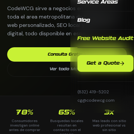
Service Areas
CodeWCG sirve a negocios en Midtown y en
toda el area metropolitana de Mobile. Diseno
Blog
web personalizado, SEO local y publicidad
digital, todo disponible en espanol.
Free Website Audit
Consulta Gratis
Get a Quote
Ver todo Mobile
(832) 419-5202
cg@codewcg.com
78%
65%
3x
Consumidores
Busquedas locales
Mas leads con sitio
investigan online
resultan en
web profesional vs
antes de comprar
contacto con el
sin sitio