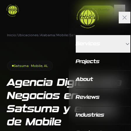
Get a Quote
Inicio
/
Ubicaciones
/
Alabama
/
Mobile
/
Satsuma
Services
Projects
Satsuma · Mobile, AL
About
Agencia Digital para
Negocios en
Reviews
Satsuma y el Area
Industries
de Mobile