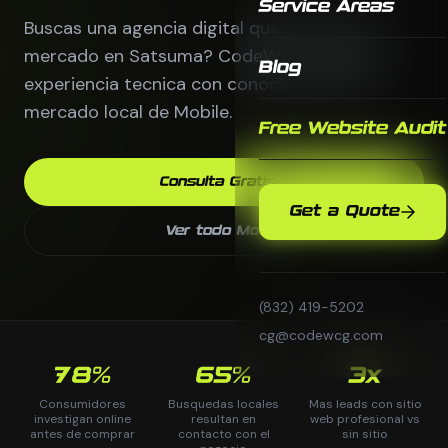
Service Areas
Buscas una agencia digital que entienda tu
mercado en Satsuma? CodeWCG combina
Blog
experiencia tecnica con conocimiento del
mercado local de Mobile.
Free Website Audit
Consulta Gratis
Get a Quote
Ver todo Mobile
(832) 419-5202
cg@codewcg.com
78%
65%
3x
Consumidores
Busquedas locales
Mas leads con sitio
investigan online
resultan en
web profesional vs
antes de comprar
contacto con el
sin sitio