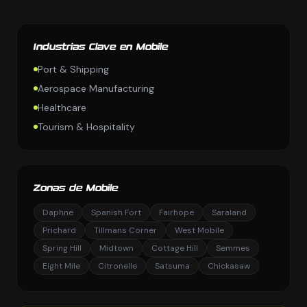
Industrias Clave en Mobile
Port & Shipping
Aerospace Manufacturing
Healthcare
Tourism & Hospitality
Zonas de Mobile
Daphne
Spanish Fort
Fairhope
Saraland
Prichard
Tillmans Corner
West Mobile
Spring Hill
Midtown
Cottage Hill
Semmes
Eight Mile
Citronelle
Satsuma
Chickasaw