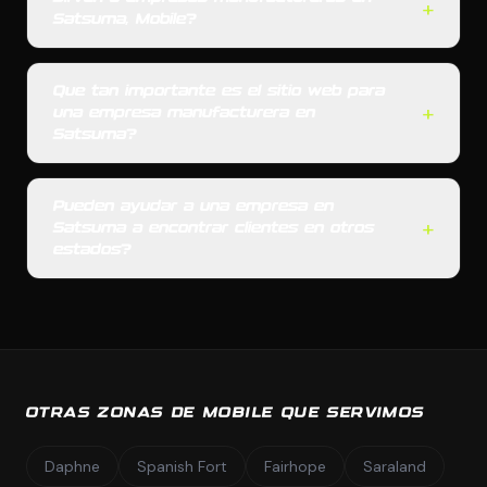
+
Satsuma, Mobile?
Que tan importante es el sitio web para
+
una empresa manufacturera en
Satsuma?
Pueden ayudar a una empresa en
+
Satsuma a encontrar clientes en otros
estados?
OTRAS ZONAS DE MOBILE QUE SERVIMOS
Daphne
Spanish Fort
Fairhope
Saraland